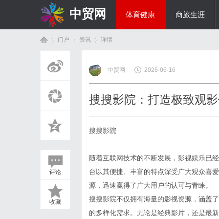
中贸网
体育健康
商旅生涯
门户
资讯
详情
热点新闻
中贸网
2026-06-16
首
›
›
›
搜搜影院：打造极致观影
搜搜影院
随着互联网技术的不断发展，影视娱乐已经
台以其便捷、丰富的特点深受广大观众喜爱
评论
页
源，迅速赢得了广大用户的认可与青睐。
搜搜影院不仅拥有海量的影视资源，涵盖了
收藏
的多样化需求。无论是经典影片，还是最新