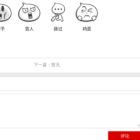
握手
雷人
路过
鸡蛋
下一篇：暂无
评论