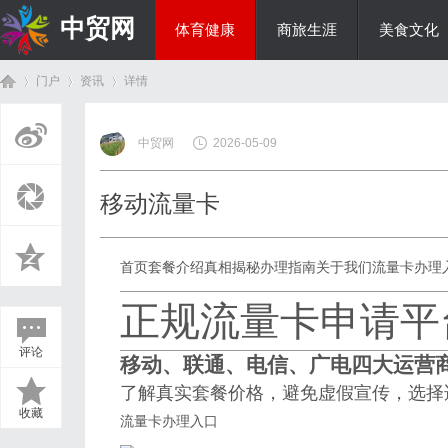
中贸网
体育健康
商旅生涯
美食文化
门户
资讯
详情
热点新闻
中贸网
2026-05-09
首
›
›
›
移动流量卡
首页
套餐介绍
真相揭秘
办理指南
关于我们
流量卡办理
正规流量卡申请平
评论
移动、联通、电信、广电四大运营
页
了解真实套餐价格，避免虚假宣传，选择
收藏
流量卡办理入口