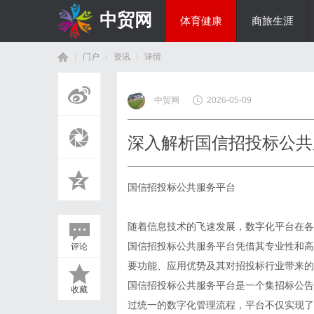
中贸网
体育健康
商旅生涯
门户
资讯
详情
热点新闻
中贸网
2026-05-09
首
›
›
›
深入解析国信招投标公共
国信招投标公共服务平台
随着信息技术的飞速发展，数字化平台在各
国信招投标公共服务平台凭借其专业性和高
评论
页
要功能、应用优势及其对招投标行业带来的
国信招投标公共服务平台是一个集招标公告
收藏
过统一的数字化管理流程，平台不仅实现了