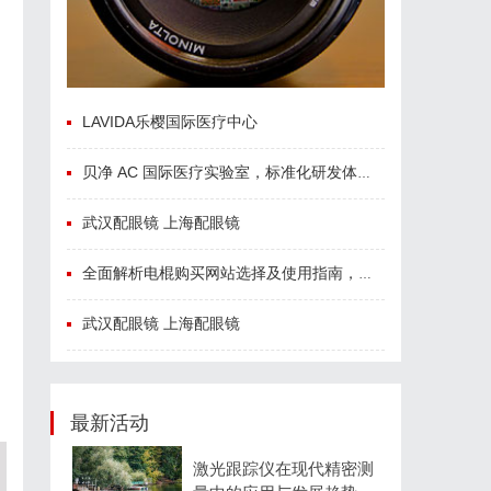
LAVIDA乐樱国际医疗中心
贝净 AC 国际医疗实验室，标准化研发体系全解析
武汉配眼镜 上海配眼镜
全面解析电棍购买网站选择及使用指南，保障安全与合法性
武汉配眼镜 上海配眼镜
最新活动
激光跟踪仪在现代精密测