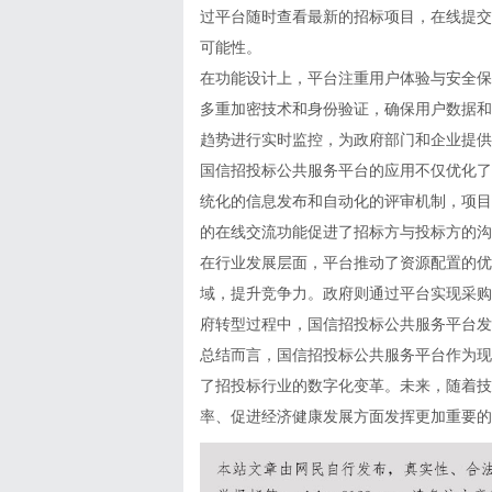
过平台随时查看最新的招标项目，在线提交
可能性。
在功能设计上，平台注重用户体验与安全保
多重加密技术和身份验证，确保用户数据和
趋势进行实时监控，为政府部门和企业提供
国信招投标公共服务平台的应用不仅优化了
统化的信息发布和自动化的评审机制，项目
的在线交流功能促进了招标方与投标方的沟
在行业发展层面，平台推动了资源配置的优
域，提升竞争力。政府则通过平台实现采购
府转型过程中，国信招投标公共服务平台发
总结而言，国信招投标公共服务平台作为现
了招投标行业的数字化变革。未来，随着技
率、促进经济健康发展方面发挥更加重要的