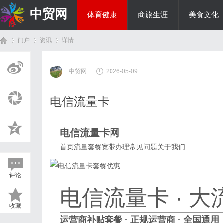
中贸网
体育健康
商旅生涯
美食文化
门户
资讯
详情
热点新闻
中贸网
2026-05-09
首
›
›
›
电信流量卡
电信流量卡网
首页
流量套餐
宽带办理
常见问题
关于我们
评论
页
电信流量卡 · 
收藏
运营商补贴套餐 · 正规运营商 · 全国通用