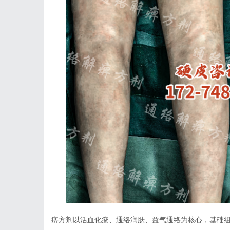
痹方剂以活血化瘀、通络润肤、益气通络为核心，基础