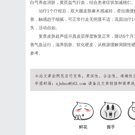
白芍养血润肤，黄芪益气行血，结合患者症状加减桃仁
治疗1个疗程后，双大腿皮肤麻木感减轻，牵拉痛缓
善，触感趋于细腻，可正常行走无明显不适；巩固治疗1
失，活动自如。
复查皮肤超声提示真皮层厚度恢复正常，随访6个月
善气血运行，滋养肌肤、软化硬皮，从根源缓解局限性
参考。
鲜花
握手