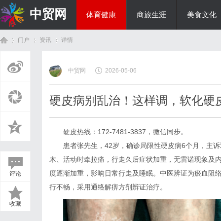
中贸网
体育健康
商旅生涯
美食文化
门户
资讯
详情
热点新闻
中贸网
2026-05-06
首
›
›
›
硬皮病别乱治！这样调，软化硬
硬皮热线：172-7481-3837，微信同步。
患者张先生，42岁，确诊局限性硬皮病6个月，主
木、活动时牵拉痛，行走久后症状加重，无雷诺现象及
度逐渐加重，影响日常行走及睡眠。中医辨证为瘀血阻络
评论
页
行不畅，采用通络解痹方剂辨证治疗。
收藏