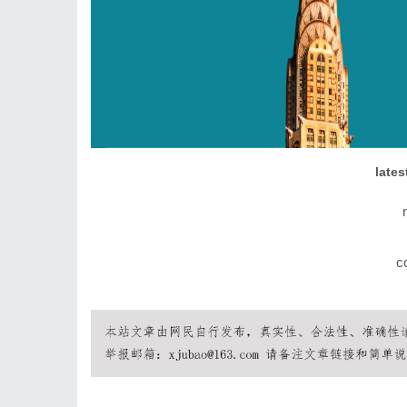
lates
c