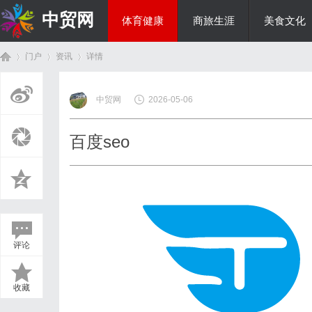
中贸网
体育健康
商旅生涯
美食文化
门户
资讯
详情
热点新闻
中贸网
2026-05-06
首
›
›
›
百度seo
评论
页
收藏