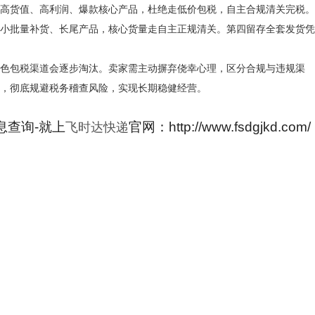
高货值、高利润、爆款核心产品，杜绝走低价包税，自主合规清关完税。
小批量补货、长尾产品，核心货量走自主正规清关。第四留存全套发货凭
包税渠道会逐步淘汰。卖家需主动摒弃侥幸心理，区分合规与违规渠
，彻底规避税务稽查风险，实现长期稳健经营。
息查询-就上
官网：http://www.fsdgjkd.com/
飞时达快递