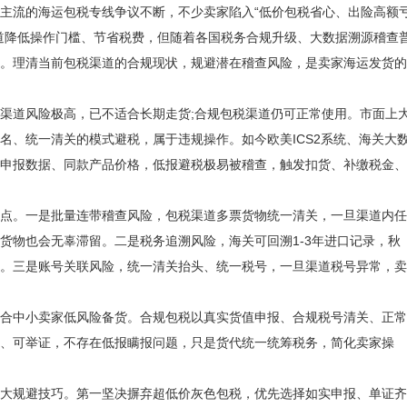
主流的海运包税专线争议不断，不少卖家陷入“低价包税省心、出险高额
道降低操作门槛、节省税费，但随着各国税务合规升级、大数据溯源稽查
。理清当前包税渠道的合规现状，规避潜在稽查风险，是卖家海运发货的
道风险极高，已不适合长期走货;合规包税渠道仍可正常使用。市面上
名、统一清关的模式避税，属于违规操作。如今欧美ICS2系统、海关大
申报数据、同款产品价格，低报避税极易被稽查，触发扣货、补缴税金、
。一是批量连带稽查风险，包税渠道多票货物统一清关，一旦渠道内任
货物也会无辜滞留。二是税务追溯风险，海关可回溯1-3年进口记录，秋
。三是账号关联风险，统一清关抬头、统一税号，一旦渠道税号异常，卖
中小卖家低风险备货。合规包税以真实货值申报、合规税号清关、正常
、可举证，不存在低报瞒报问题，只是货代统一统筹税务，简化卖家操
规避技巧。第一坚决摒弃超低价灰色包税，优先选择如实申报、单证齐