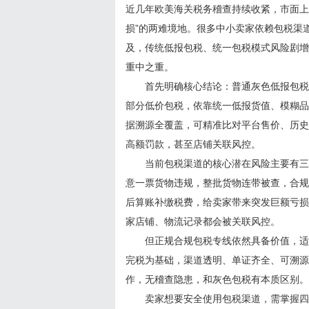
近几年欧美海关税务稽查持续收紧，市面上
损”的两难境地。很多中小卖家依赖包税渠
及，传统低报包税、统一包税模式风险剧增
重中之重。
首先明确核心结论：普通灰色低报包税渠
部分低价包税，依靠统一低报货值、模糊品
据溯源全覆盖，可精准比对平台售价、历史
高额罚款，甚至店铺关联风控。
当前包税渠道的核心潜在风险主要有三点
意一票货物违规，整批货物连带被查，合规
后算账补缴税费，给卖家带来突发巨额亏损
家店铺、物流记录都会被关联风控。
但正规合规包税专线依然具备价值，适合
完税为基础，渠道透明、单证齐全、可溯源
作，无稽查隐患，和灰色包税有本质区别。
卖家想要安全使用包税渠道，需掌握四大