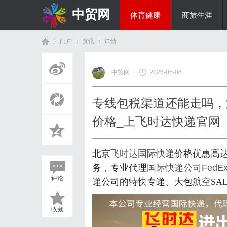
中贸网
体育健康
商旅生涯
门户
资讯
详情
热点新闻
中贸网
2026-05-06
首
›
›
›
专线包税渠道还能走吗，
价格_上飞时达快递官网
北京
飞时达
国际快递
价格优惠高达
务，专业代理
国际快递公司
Fed
评论
递
公司的特快专递、大包航空SA
页
收藏