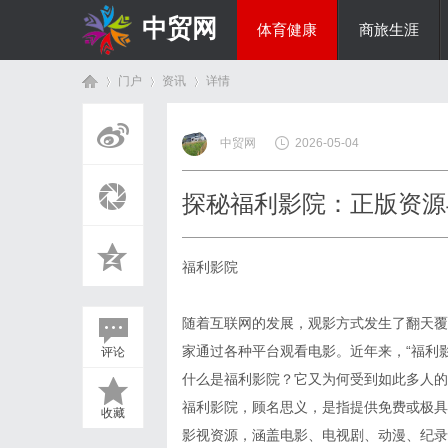
中贸网
体育健康
商旅生涯
门户
资讯
详情
热点新闻
中贸网
2026-05-04
首
›
›
›
探秘福利影院：正版资源
福利影院
随着互联网的发展，观影方式发生了翻天覆
家通过各种平台观看电影。近年来，“福利
评论
页
什么是福利影院？它又为何受到如此多人的
福利影院，顾名思义，是指提供免费或极具
收藏
影视资源，涵盖电影、电视剧、动漫、纪录