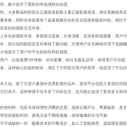
容，极大提升了观影的幸福感和自由度。
性。大多数福利影院从正规渠道获取大量正版影视资源，保证视频画质高
看体验，同时也有效避免了盗版视频存在的安全隐患和版权纠纷。相比于
造良好的观影生态环境。
人性化的观影环境。界面简洁直观，分类清晰，支持多终端观看，用户可
外，部分福利影院还支持离线下载功能，方便用户在无网络环境下也能畅
大地提升了用户对平台的粘性和好感度。
用户，比如免费VIP体验、折扣套餐、积分兑换礼品等，使得用户不仅能
务。这种贴心的福利政策，满足了不同层次用户的需求，也促进了平台的
本土化。除了引进大量国外优秀影视作品外，某些平台也投入资源扶持国
立纪录片。这种举措不仅丰富了内容生态，也为观众提供了更加多元和深
的便利时，也应当保持理性消费的态度。选择正规平台，尊重版权，是支
理安排观影时间，避免沉迷于网络视频，保持健康的生活节奏。
不可或缺的一环。随着技术的不断进步，如人工智能推荐、虚拟现实观影