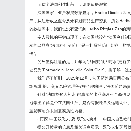
而这个法国利佳制药厂，则更值得深究：
法国国家工业产权局数据显示，Haribo Ricqles
产，从注册成立至今从未有过药品生产资质，所以Haribo R
的数据库中，我们也没有查询到Haribo Ricqles Zan
令人震惊的事实出现了：在法国就没有“法国利佳制药厂
示的出品商“法国利佳制药厂”是一杜撰的药厂名称！此举或
传”。
另外值得注意的是，几年前“法国雙飛人药水”更新了
址变为“Farmaclair-Herouville Saint Clai
我们还了解到，2025年12月，法国药监局官网公布了一则针对Farm
场所维 护、交叉风险管理等7项合规缺陷，法国药监局
针对“法国雙飛人药水”的真实的出品商及生产商信息
地希望了解是否在法国生产、是否有报送单及运输凭证
至发稿前亦未回复实质性内容。
//再探“中国双飞人”及“双飞人爽水”，中国人自己啥
据公开披露的信息及相关调查显示：双飞人制药股份有