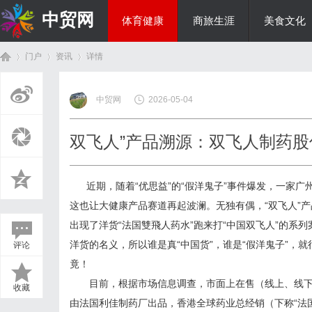
中贸网
体育健康
商旅生涯
美食文化
门户
资讯
详情
热点新闻
中贸网
2026-05-04
首
›
›
›
双飞人”产品溯源：双飞人制药股
近期，随着“优思益”的“假洋鬼子”事件爆发，一家广
这也让大健康产品赛道再起波澜。无独有偶，“双飞人”产
出现了洋货“法国雙飛人药水”跑来打“中国双飞人”的系
洋货的名义，所以谁是真“中国货”，谁是“假洋鬼子”，
评论
页
竟！
目前，根据市场信息调查，市面上在售（线上、线下）的
收藏
由法国利佳制药厂出品，香港全球药业总经销（下称“法国