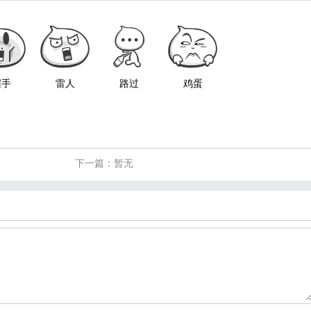
握手
雷人
路过
鸡蛋
下一篇：暂无