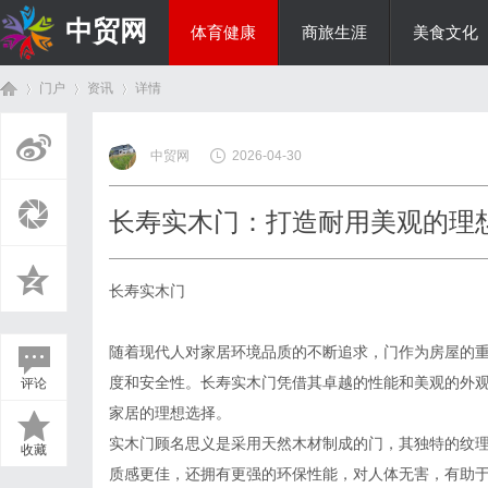
中贸网
体育健康
商旅生涯
美食文化
门户
资讯
详情
热点新闻
中贸网
2026-04-30
首
›
›
›
长寿实木门：打造耐用美观的理
长寿实木门
随着现代人对家居环境品质的不断追求，门作为房屋的
度和安全性。长寿实木门凭借其卓越的性能和美观的外
评论
页
家居的理想选择。
实木门顾名思义是采用天然木材制成的门，其独特的纹
收藏
质感更佳，还拥有更强的环保性能，对人体无害，有助