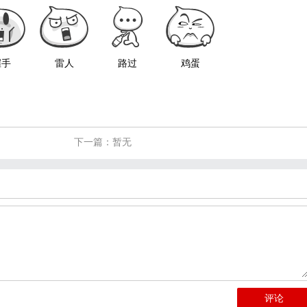
握手
雷人
路过
鸡蛋
下一篇：暂无
评论