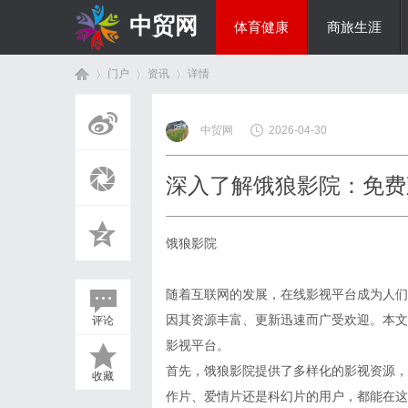
中贸网
体育健康
商旅生涯
门户
资讯
详情
热点新闻
中贸网
2026-04-30
首
›
›
›
深入了解饿狼影院：免费
饿狼影院
随着互联网的发展，在线影视平台成为人们
因其资源丰富、更新迅速而广受欢迎。本文
评论
页
影视平台。
首先，饿狼影院提供了多样化的影视资源，
收藏
作片、爱情片还是科幻片的用户，都能在这